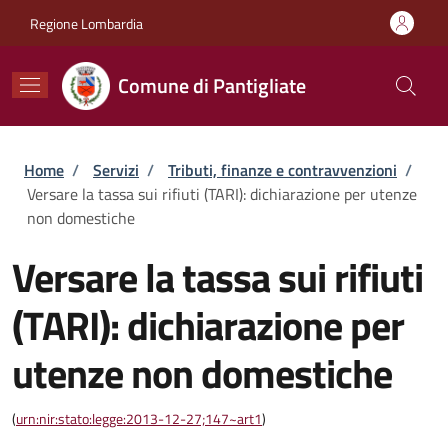
Salta al contenuto principale
Skip to footer content
Regione Lombardia
Comune di Pantigliate
Briciole di pane
Home
/
Servizi
/
Tributi, finanze e contravvenzioni
/
Versare la tassa sui rifiuti (TARI): dichiarazione per utenze
non domestiche
Versare la tassa sui rifiuti
(TARI): dichiarazione per
utenze non domestiche
(
urn:nir:stato:legge:2013-12-27;147~art1
)