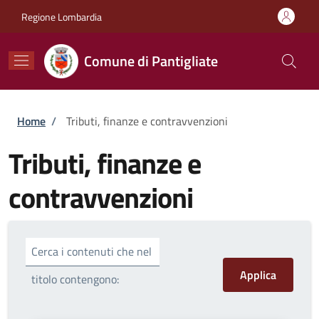
Salta al contenuto principale
Skip to footer content
Regione Lombardia
Comune di Pantigliate
Briciole di pane
Home
/
Tributi, finanze e contravvenzioni
Tributi, finanze e
contravvenzioni
Cerca i contenuti che nel
titolo contengono: