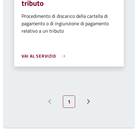
tributo
Procedimento di discarico della cartella di
pagamento o di ingiunzione di pagamento
relativo a un tributo
VAI AL SERVIZIO
Pagina attuale
1
Pagina precedente
Prossima pagina