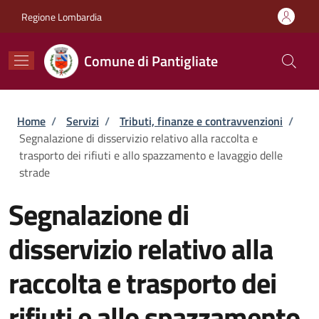
Salta al contenuto principale
Skip to footer content
Regione Lombardia
Comune di Pantigliate
Briciole di pane
Home
/
Servizi
/
Tributi, finanze e contravvenzioni
/
Segnalazione di disservizio relativo alla raccolta e
trasporto dei rifiuti e allo spazzamento e lavaggio delle
strade
Segnalazione di
disservizio relativo alla
raccolta e trasporto dei
rifiuti e allo spazzamento