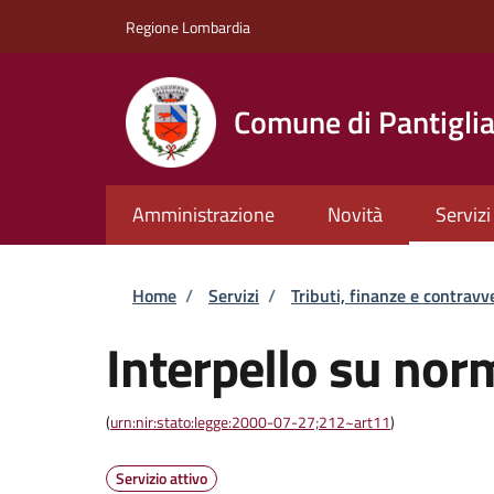
Salta al contenuto principale
Skip to footer content
Regione Lombardia
Comune di Pantigli
Amministrazione
Novità
Servizi
Briciole di pane
Home
/
Servizi
/
Tributi, finanze e contravv
Interpello su norm
(
urn:nir:stato:legge:2000-07-27;212~art11
)
Servizio attivo