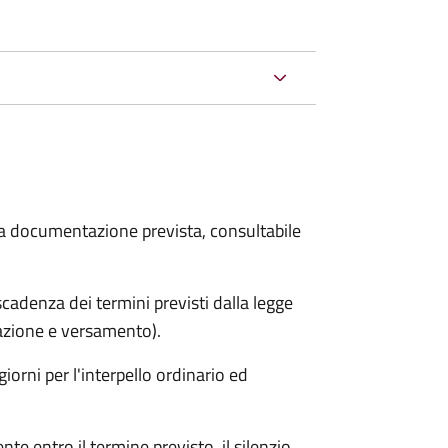
 la documentazione prevista, consultabile
adenza dei termini previsti dalla legge
arazione e versamento).
iorni per l'interpello ordinario ed
e entro il termine previsto, il silenzio