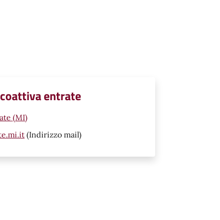
 coattiva entrate
ate (MI)
e.mi.it
(Indirizzo mail)