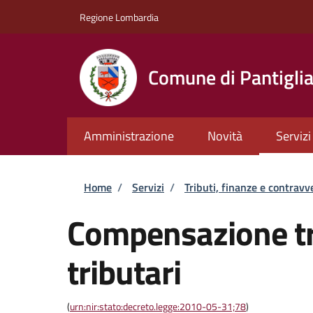
Salta al contenuto principale
Skip to footer content
Regione Lombardia
Comune di Pantigli
Amministrazione
Novità
Servizi
Briciole di pane
Home
/
Servizi
/
Tributi, finanze e contravv
Compensazione tra
tributari
(
urn:nir:stato:decreto.legge:2010-05-31;78
)