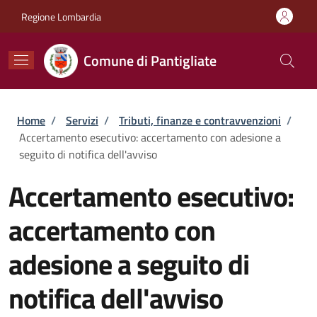
Salta al contenuto principale
Skip to footer content
Regione Lombardia
Comune di Pantigliate
Briciole di pane
Home
/
Servizi
/
Tributi, finanze e contravvenzioni
/
Accertamento esecutivo: accertamento con adesione a
seguito di notifica dell'avviso
Accertamento esecutivo:
accertamento con
adesione a seguito di
notifica dell'avviso