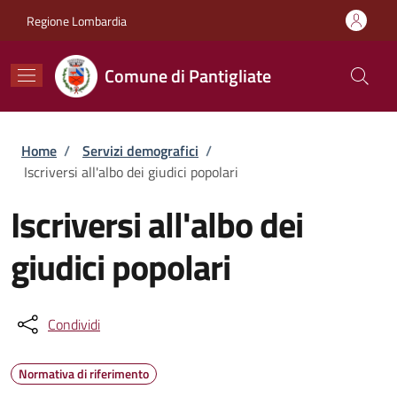
Salta al contenuto principale
Skip to footer content
Regione Lombardia
Comune di Pantigliate
Briciole di pane
Home
/
Servizi demografici
/
Iscriversi all'albo dei giudici popolari
Iscriversi all'albo dei
giudici popolari
Condividi
Normativa di riferimento