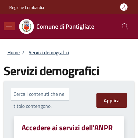
Salta al contenuto principale
Skip to footer content
Regione Lombardia
Comune di Pantigliate
Briciole di pane
Home
/
Servizi demografici
Servizi demografici
Cerca i contenuti che nel
titolo contengono:
Accedere ai servizi dell'ANPR