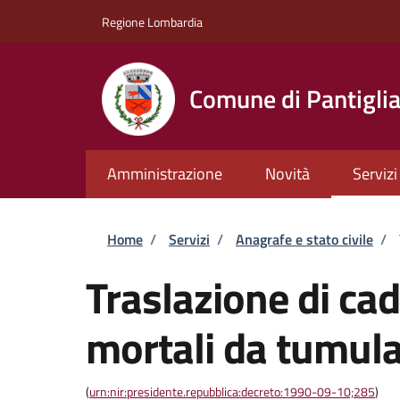
Salta al contenuto principale
Skip to footer content
Regione Lombardia
Comune di Pantigli
Amministrazione
Novità
Servizi
Briciole di pane
Home
/
Servizi
/
Anagrafe e stato civile
/
Traslazione di cad
mortali da tumula
(
urn:nir:presidente.repubblica:decreto:1990-09-10;285
)