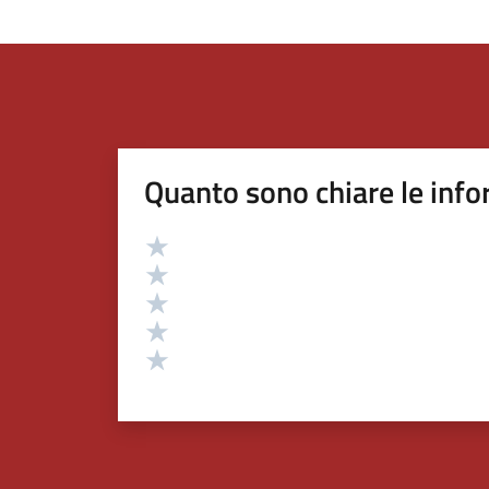
Quanto sono chiare le info
Valutazione
Valuta 5 stelle su 5
Valuta 4 stelle su 5
Valuta 3 stelle su 5
Valuta 2 stelle su 5
Valuta 1 stelle su 5