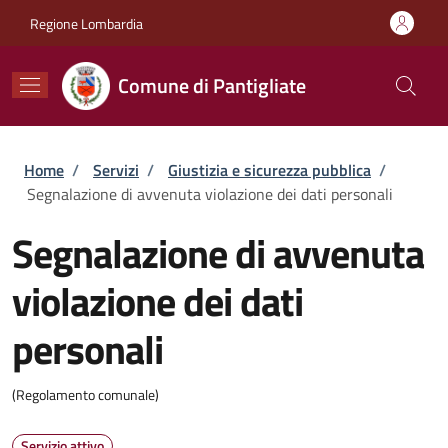
Salta al contenuto principale
Skip to footer content
Regione Lombardia
Comune di Pantigliate
Briciole di pane
Home
/
Servizi
/
Giustizia e sicurezza pubblica
/
Segnalazione di avvenuta violazione dei dati personali
Segnalazione di avvenuta
violazione dei dati
personali
(Regolamento comunale)
Servizio attivo