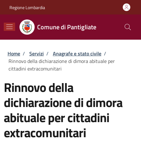
Salta al contenuto principale
Skip to footer content
Regione Lombardia
Comune di Pantigliate
Briciole di pane
Home
/
Servizi
/
Anagrafe e stato civile
/
Rinnovo della dichiarazione di dimora abituale per
cittadini extracomunitari
Rinnovo della
dichiarazione di dimora
abituale per cittadini
extracomunitari