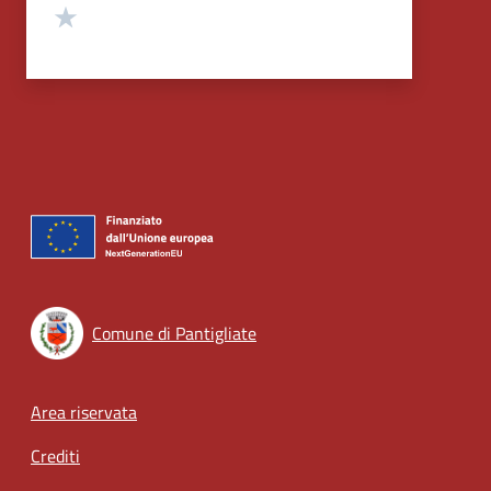
Valuta 1 stelle su 5
Comune di Pantigliate
Footer menu
Area riservata
Crediti