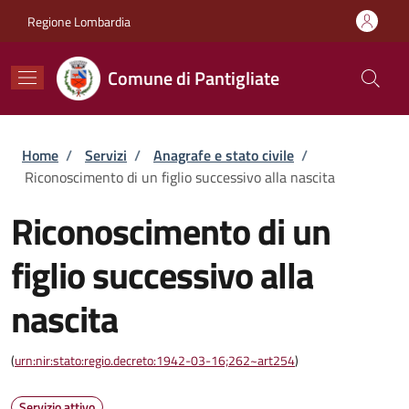
Salta al contenuto principale
Skip to footer content
Regione Lombardia
Comune di Pantigliate
Briciole di pane
Home
/
Servizi
/
Anagrafe e stato civile
/
Riconoscimento di un figlio successivo alla nascita
Riconoscimento di un
figlio successivo alla
nascita
(
urn:nir:stato:regio.decreto:1942-03-16;262~art254
)
Servizio attivo