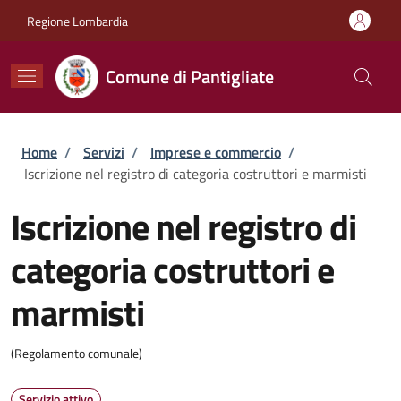
Salta al contenuto principale
Skip to footer content
Regione Lombardia
Comune di Pantigliate
Briciole di pane
Home
/
Servizi
/
Imprese e commercio
/
Iscrizione nel registro di categoria costruttori e marmisti
Iscrizione nel registro di
categoria costruttori e
marmisti
(Regolamento comunale)
Servizio attivo