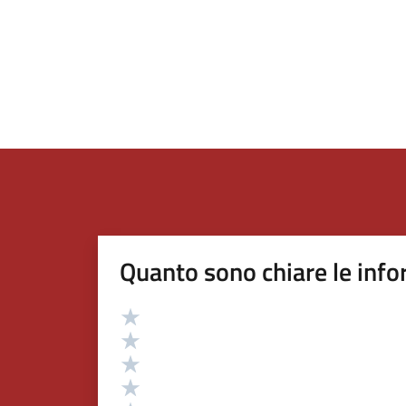
Quanto sono chiare le info
Valutazione
Valuta 5 stelle su 5
Valuta 4 stelle su 5
Valuta 3 stelle su 5
Valuta 2 stelle su 5