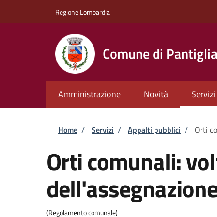
Salta al contenuto principale
Skip to footer content
Regione Lombardia
Comune di Pantigli
Amministrazione
Novità
Servizi
Briciole di pane
Home
/
Servizi
/
Appalti pubblici
/
Orti c
Orti comunali: vo
dell'assegnazion
(Regolamento comunale)