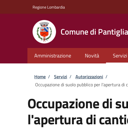
Salta al contenuto principale
Skip to footer content
Regione Lombardia
Comune di Pantigli
Amministrazione
Novità
Servizi
Briciole di pane
Home
/
Servizi
/
Autorizzazioni
/
Occupazione di suolo pubblico per l'apertura di c
Occupazione di su
l'apertura di cant