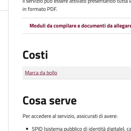
Il servizio può essere attivato presentando tutta
in formato PDF.
Moduli da compilare e documenti da allegar
Costi
Tipo di pagamento
Importo
Marca da bollo
Cosa serve
Per accedere al servizio, assicurati di avere:
SPID (sistema pubblico di identità digitale), ca