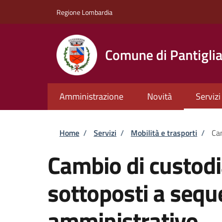
Salta al contenuto principale
Skip to footer content
Regione Lombardia
Comune di Pantigli
Amministrazione
Novità
Servizi
Briciole di pane
Home
/
Servizi
/
Mobilità e trasporti
/
Cam
Cambio di custodia
sottoposti a sequ
amministrativo