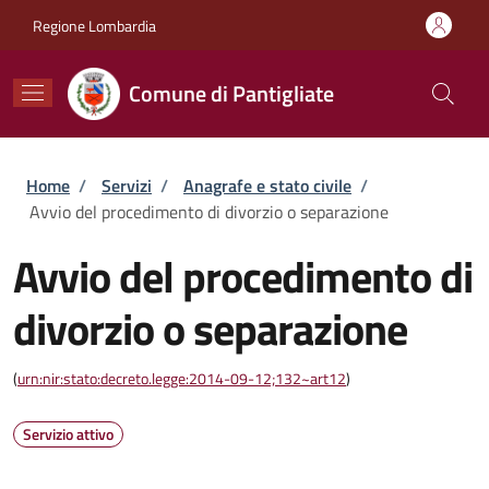
Salta al contenuto principale
Skip to footer content
Regione Lombardia
Comune di Pantigliate
Briciole di pane
Home
/
Servizi
/
Anagrafe e stato civile
/
Avvio del procedimento di divorzio o separazione
Avvio del procedimento di
divorzio o separazione
(
urn:nir:stato:decreto.legge:2014-09-12;132~art12
)
Servizio attivo