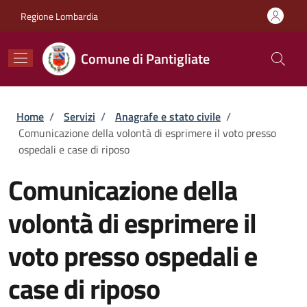
Salta al contenuto principale
Skip to footer content
Regione Lombardia
Comune di Pantigliate
Briciole di pane
Home
/
Servizi
/
Anagrafe e stato civile
/
Comunicazione della volontà di esprimere il voto presso
ospedali e case di riposo
Comunicazione della
volontà di esprimere il
voto presso ospedali e
case di riposo