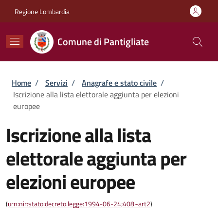
Salta al contenuto principale
Skip to footer content
Regione Lombardia
Comune di Pantigliate
Briciole di pane
Home
/
Servizi
/
Anagrafe e stato civile
/
Iscrizione alla lista elettorale aggiunta per elezioni
europee
Iscrizione alla lista
elettorale aggiunta per
elezioni europee
(
urn:nir:stato:decreto.legge:1994-06-24;408~art2
)