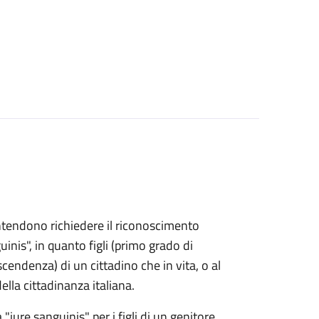
e intendono richiedere il riconoscimento
uinis", in quanto figli (primo grado di
endenza) di un cittadino che in vita, o al
lla cittadinanza italiana.
 "iure sanguinis" per i figli di un genitore