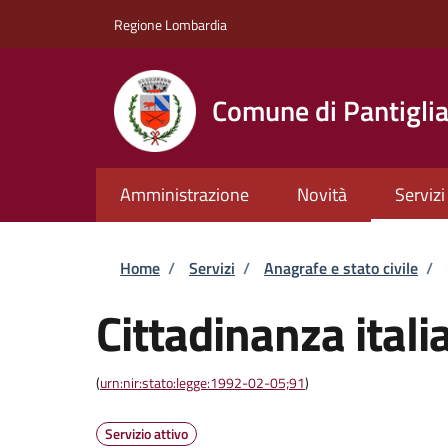
Salta al contenuto principale
Skip to footer content
Regione Lombardia
Comune di Pantigli
Amministrazione
Novità
Servizi
Briciole di pane
Home
/
Servizi
/
Anagrafe e stato civile
/
Cittadinanza itali
(
urn:nir:stato:legge:1992-02-05;91
)
Servizio attivo