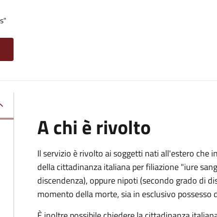
s"
A chi è rivolto
Il servizio è rivolto ai soggetti nati all'estero ch
della cittadinanza italiana per filiazione "iure sang
discendenza), oppure nipoti (secondo grado di disc
momento della morte, sia in esclusivo possesso de
È inoltre possibile chiedere la cittadinanza italiana