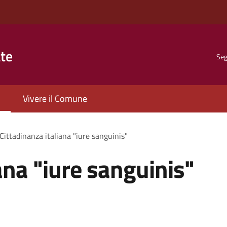
ate
Seg
Vivere il Comune
Cittadinanza italiana "iure sanguinis"
ana "iure sanguinis"