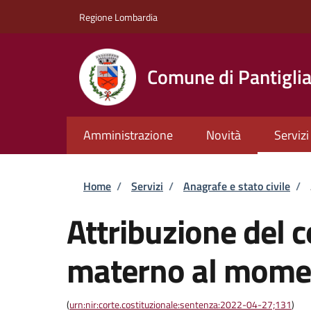
Salta al contenuto principale
Skip to footer content
Regione Lombardia
Comune di Pantigli
Amministrazione
Novità
Servizi
Briciole di pane
Home
/
Servizi
/
Anagrafe e stato civile
/
Attribuzione del
materno al momen
(
urn:nir:corte.costituzionale:sentenza:2022-04-27;131
)