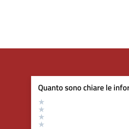
Quanto sono chiare le info
Valutazione
Valuta 5 stelle su 5
Valuta 4 stelle su 5
Valuta 3 stelle su 5
Valuta 2 stelle su 5