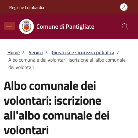
Salta al contenuto principale
Skip to footer content
Regione Lombardia
Comune di Pantigliate
Briciole di pane
Home
/
Servizi
/
Giustizia e sicurezza pubblica
/
Albo comunale dei volontari: iscrizione all'albo comunale
dei volontari
Albo comunale dei
volontari: iscrizione
all'albo comunale dei
volontari