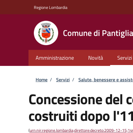
Salta al contenuto principale
Skip to footer content
Regione Lombardia
Comune di Pantigli
Amministrazione
Novità
Servizi
Briciole di pane
Home
/
Servizi
/
Salute, benessere e assis
Concessione del co
costruiti dopo l'
(
urn:nir:regione.lombardia;direttore:decreto:2009-12-15;1