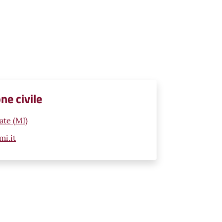
ne civile
ate (MI)
mi.it