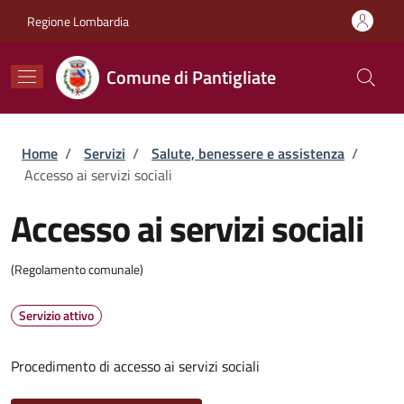
Salta al contenuto principale
Skip to footer content
Regione Lombardia
Comune di Pantigliate
Briciole di pane
Home
/
Servizi
/
Salute, benessere e assistenza
/
Accesso ai servizi sociali
Accesso ai servizi sociali
(Regolamento comunale)
Servizio attivo
Procedimento di accesso ai servizi sociali