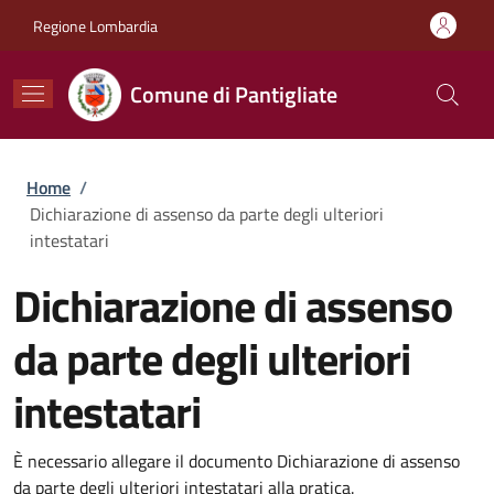
Salta al contenuto principale
Skip to footer content
Regione Lombardia
Comune di Pantigliate
Briciole di pane
Home
/
Dichiarazione di assenso da parte degli ulteriori
intestatari
Dichiarazione di assenso
da parte degli ulteriori
intestatari
È necessario allegare il documento Dichiarazione di assenso
da parte degli ulteriori intestatari alla pratica.