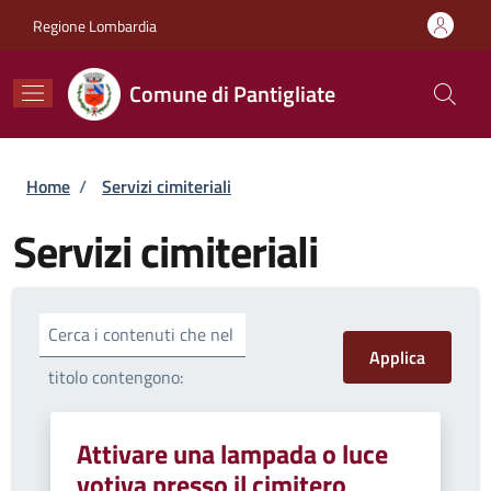
Salta al contenuto principale
Skip to footer content
Regione Lombardia
Comune di Pantigliate
Briciole di pane
Home
/
Servizi cimiteriali
Servizi cimiteriali
Cerca i contenuti che nel
titolo contengono:
Attivare una lampada o luce
votiva presso il cimitero